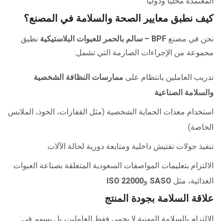
المعتمدة محليًا ودوليًا
كيف نطبق معايير الصحة والسلامة في المصنع؟
نحن في مصنع
BPF – سالم بالحمر للعبوات البلاستيكية
نطبق
مجموعة من الإجراءات الصارمة التي تشمل:
تدريب العاملين بانتظام على
ممارسات النظافة الشخصية
والسلامة الصناعية
استخدام معدات الحماية الشخصية (مثل القفازات، الخوذ، الملابس
الخاصة)
تنفيذ جولات تفتيش داخلية ومتابعة دورية لحالة الآلات
الالتزام بتعليمات المواصفات السعودية المتعلقة بصناعة العبوات
الغذائية، مثل
SASO
و
ISO 22000
علاقة السلامة بجودة المنتج
الالتزام بالسلامة المهنية لا يحمي فقط العاملين، بل يسهم في: