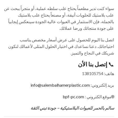
سواء كنت تدير مطعماً يحتاج علب سلطه عملية، أو متجراً يبحث عن
علب بلاستيك للحلويات أنيقة، أو مصنعاً يحتاج علب بلاستيك
بالجملة، فإن الاستثمار في العبوات عالية الجودة سينعكس إيجابياً
على جودة منتجاتك ورضا عملائك.
اتصل بنا اليوم للحصول على عرض أسعار مخصص يناسب
احتياجاتك. دعنا نساعدك في اختيار الحلول المثلى لأعمالك لنكون
شريكك في النجاح والتميز.
📞
إتصل بنا الأن
هاتف: 138105754
بريد إلكتروني:
info@salembalhamerplastic.com
🌐
موقع الكتروني :
bpf-pc.com
سالم بالحمر للعبوات البلاستيكية – جودة تبني الثقة