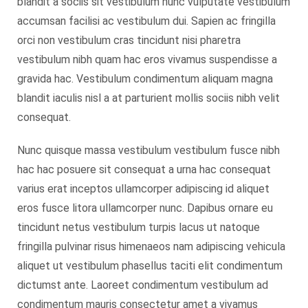
blandit a sociis sit vestibulum nunc vulputate vestibulum
accumsan facilisi ac vestibulum dui. Sapien ac fringilla
orci non vestibulum cras tincidunt nisi pharetra
vestibulum nibh quam hac eros vivamus suspendisse a
gravida hac. Vestibulum condimentum aliquam magna
blandit iaculis nisl a at parturient mollis sociis nibh velit
consequat.
Nunc quisque massa vestibulum vestibulum fusce nibh
hac hac posuere sit consequat a urna hac consequat
varius erat inceptos ullamcorper adipiscing id aliquet
eros fusce litora ullamcorper nunc. Dapibus ornare eu
tincidunt netus vestibulum turpis lacus ut natoque
fringilla pulvinar risus himenaeos nam adipiscing vehicula
aliquet ut vestibulum phasellus taciti elit condimentum
dictumst ante. Laoreet condimentum vestibulum ad
condimentum mauris consectetur amet a vivamus