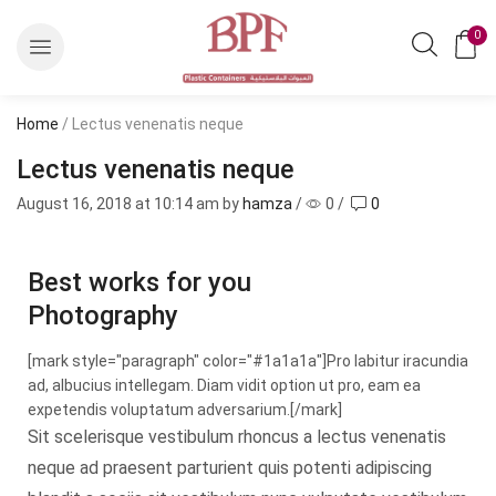
0
Home
/ Lectus venenatis neque
Lectus venenatis neque
August 16, 2018
at 10:14 am by
hamza
/
0
/
0
Best works for you
Photography
[mark style="paragraph" color="#1a1a1a"]Pro labitur iracundia
ad, albucius intellegam. Diam vidit option ut pro, eam ea
expetendis voluptatum adversarium.[/mark]
Sit scelerisque vestibulum rhoncus a lectus venenatis
neque ad praesent parturient quis potenti adipiscing