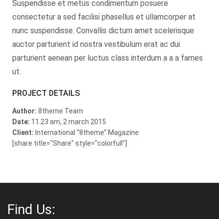
Suspendisse et metus condimentum posuere
consectetur a sed facilisi phasellus et ullamcorper at
nunc suspendisse. Convallis dictum amet scelerisque
auctor parturient id nostra vestibulum erat ac dui
parturient aenean per luctus class interdum a a a fames
ut.
PROJECT DETAILS
Author:
8theme Team
Date:
11.23 am, 2 march 2015
Client:
International “8theme” Magazine
[share title="Share" style="colorfull"]
Find Us: