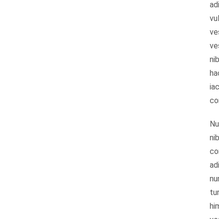
ad
vu
ve
ve
ni
ha
iac
co
Nu
ni
co
ad
nu
tu
hi