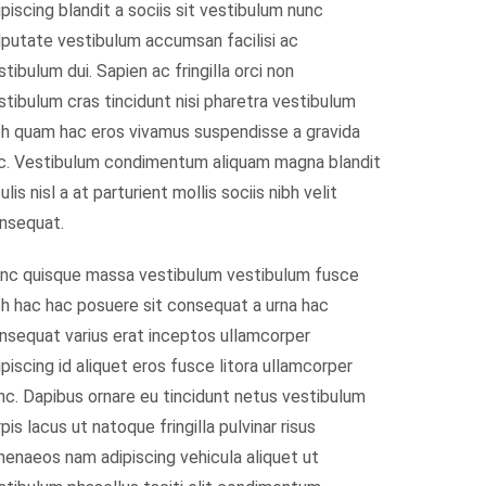
ipiscing blandit a sociis sit vestibulum nunc
lputate vestibulum accumsan facilisi ac
stibulum dui. Sapien ac fringilla orci non
stibulum cras tincidunt nisi pharetra vestibulum
bh quam hac eros vivamus suspendisse a gravida
c. Vestibulum condimentum aliquam magna blandit
ulis nisl a at parturient mollis sociis nibh velit
nsequat.
nc quisque massa vestibulum vestibulum fusce
bh hac hac posuere sit consequat a urna hac
nsequat varius erat inceptos ullamcorper
ipiscing id aliquet eros fusce litora ullamcorper
nc. Dapibus ornare eu tincidunt netus vestibulum
rpis lacus ut natoque fringilla pulvinar risus
menaeos nam adipiscing vehicula aliquet ut