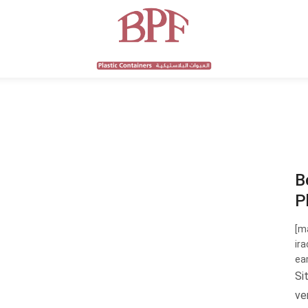
B
P
[m
ira
ea
Si
ve