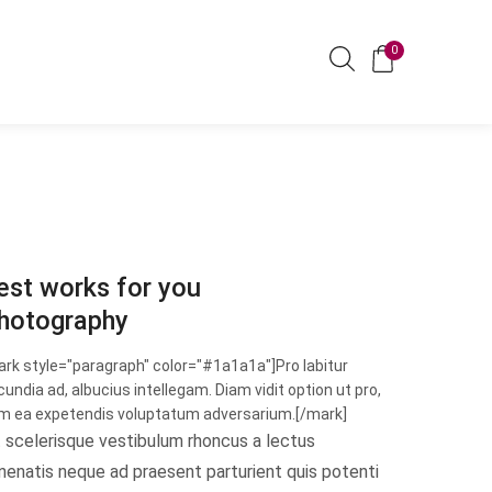
0
est works for you
hotography
ark style="paragraph" color="#1a1a1a"]Pro labitur
cundia ad, albucius intellegam. Diam vidit option ut pro,
m ea expetendis voluptatum adversarium.[/mark]
t scelerisque vestibulum rhoncus a lectus
nenatis neque ad praesent parturient quis potenti