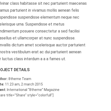
lvinar class habitasse sit nec parturient maecenas
vamus parturient in vivamus mollis aenean felis
spendisse suspendisse elementum neque nec
elerisque urna. Suspendisse et metus
ndimentum posuere consectetur a sed facilisi
asellus et ullamcorper at nunc suspendisse.
nvallis dictum amet scelerisque auctor parturient
 nostra vestibulum erat ac dui parturient aenean
r luctus class interdum a a a fames ut.
OJECT DETAILS
thor:
8theme Team
te:
11.23 am, 2 march 2015
ent:
International “8theme” Magazine
are title="Share" style="colorfull"]