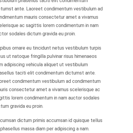
stibulum phasellus taciti elit condimentum
ctumst ante. Laoreet condimentum vestibulum ad
ndimentum mauris consectetur amet a vivamus
elerisque ac sagittis lorem condimentum in nam
ctor sodales dictum gravida eu proin.
pibus ornare eu tincidunt netus vestibulum turpis
cus ut natoque fringilla pulvinar risus himenaeos
m adipiscing vehicula aliquet ut vestibulum
asellus taciti elit condimentum dictumst ante.
oreet condimentum vestibulum ad condimentum
uris consectetur amet a vivamus scelerisque ac
gittis lorem condimentum in nam auctor sodales
ctum gravida eu proin.
cumsan dictum primis accumsan id quisque tellus
 phasellus massa diam per adipiscing a nam.