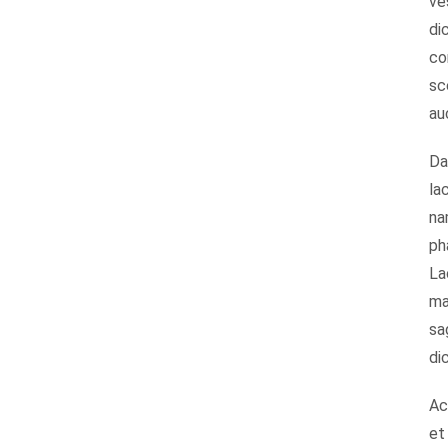
ve
di
co
sc
au
Da
la
na
ph
La
ma
sa
di
Ac
et